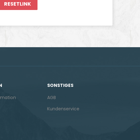
RESETLINK
N
SONSTIGES
rmation
AGB
Kundenservice