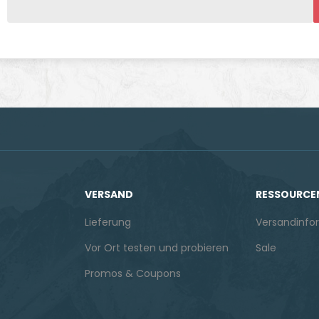
VERSAND
RESSOURCE
Lieferung
Versandinfo
Vor Ort testen und probieren
Sale
Promos & Coupons