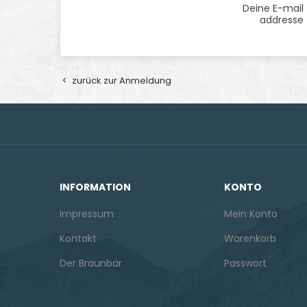
Deine E-mail
addresse
zurück zur Anmeldung

INFORMATION
KONTO
Impressum
Mein Konto
Kontakt
Warenkorb
Der Braunbär
Passwort