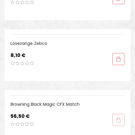
Lösezange Zebco
Preis
8,10 €
NICHT AUF LAGER
Browning Black Magic CFX Match
Preis
56,50 €