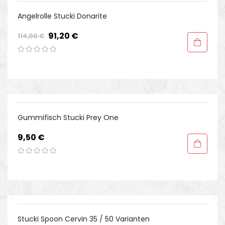
-20%
Angelrolle Stucki Donarite
Regulärer
Preis
91,20 €
114,00 €
Preis
Gummifisch Stucki Prey One
Preis
9,50 €
Stucki Spoon Cervin 35 / 50 Varianten