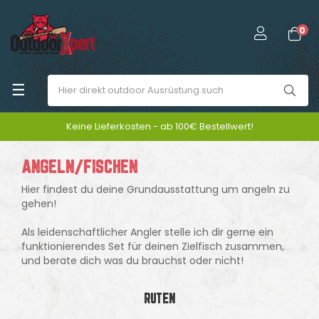
0
Umschalten
☰
der
Keine Lieferkosten - ab 100€ Bestellwert!
Navigation
ANGELN/FISCHEN
Hier findest du deine Grundausstattung um angeln zu
gehen!
Als leidenschaftlicher Angler stelle ich dir gerne ein
funktionierendes Set für deinen Zielfisch zusammen,
und berate dich was du brauchst oder nicht!
RUTEN