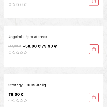
-50,00 €
Angelrolle Spro Atomos
Regulärer
Preis
-50,00 €
79,90 €
129,90 €
Preis
Strategy SCR XS 3teilig
Preis
78,00 €