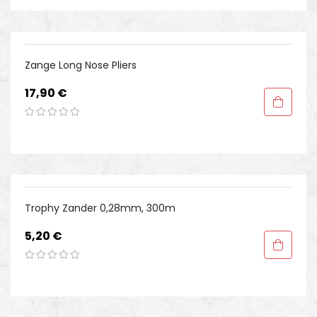
Zange Long Nose Pliers
Preis
17,90 €
Trophy Zander 0,28mm, 300m
Preis
5,20 €