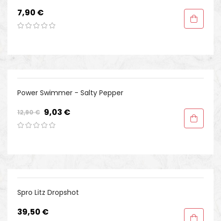
Preis
7,90 €
-30%
Power Swimmer - Salty Pepper
Regulärer
Preis
9,03 €
12,90 €
Preis
Spro Litz Dropshot
Preis
39,50 €