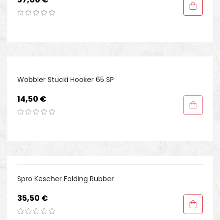
Wobbler Stucki Hooker 65 SP
Preis
14,50 €
Spro Kescher Folding Rubber
Preis
35,50 €