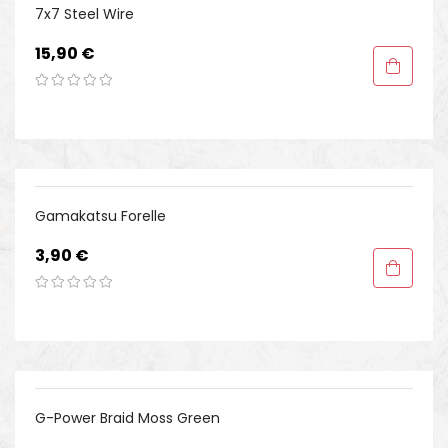
7x7 Steel Wire
Preis
15,90 €
Gamakatsu Forelle
Preis
3,90 €
G-Power Braid Moss Green