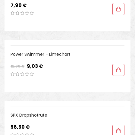
Preis
7,90 €
-30%
Power Swimmer - Limechart
Regulärer
Preis
9,03 €
12,90 €
Preis
SPX Dropshotrute
Preis
56,50 €