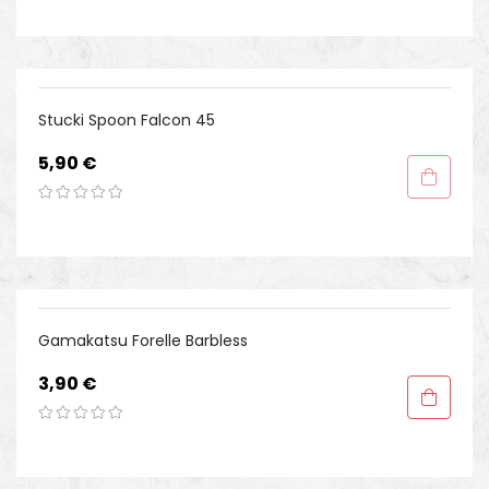
Stucki Spoon Falcon 45
Preis
5,90 €
Gamakatsu Forelle Barbless
Preis
3,90 €