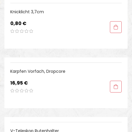
Knicklicht 3,7cm
Preis
0,80 €
Karpfen Vorfach, Dropcore
Preis
16,95 €
V-Teleskop Rutenhalter