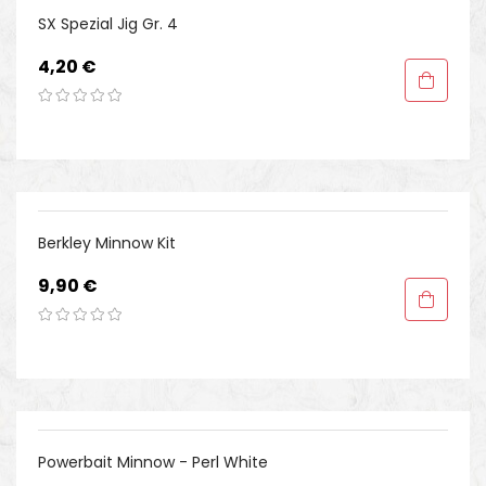
SX Spezial Jig Gr. 4
Preis
4,20 €
Berkley Minnow Kit
Preis
9,90 €
Powerbait Minnow - Perl White