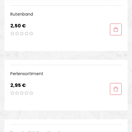
Rutenband
Preis
2,50 €
Perlensortiment
Preis
2,95 €