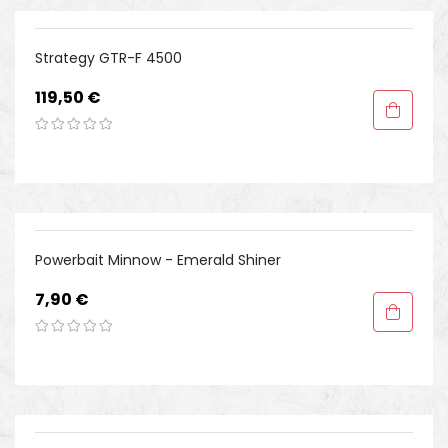
Strategy GTR-F 4500
Preis
119,50 €
Powerbait Minnow - Emerald Shiner
Preis
7,90 €