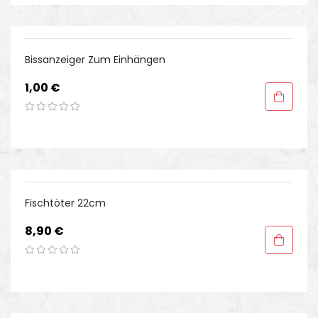
Bissanzeiger Zum Einhängen
Preis
1,00 €
Fischtöter 22cm
Preis
8,90 €