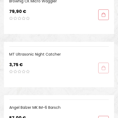
Brownig CK Micro Waggler
Preis
79,90 €
NICHT AUF LAGER
MT Ultrasonic Night Catcher
Preis
3,75 €
Angel Balzer MK IM-6 Barsch
Preis
57,00 €