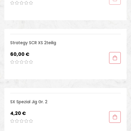
Strategy SCR XS 2teilig
Preis
60,00 €
SX Spezial Jig Gr. 2
Preis
4,20 €