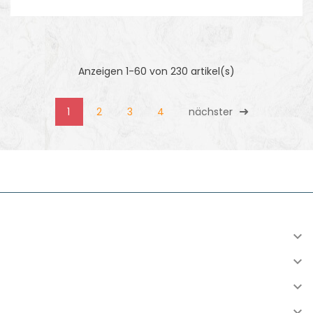
Anzeigen 1-60 von 230 artikel(s)
1
2
3
4
nächster
INFORMATION

KONTO

VERSAND

RESSOURCEN
