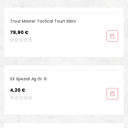
Trout Master Tactical Tourt Sbiro
Preis
79,90 €
SX Spezial Jig Gr. 6
Preis
4,20 €