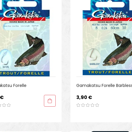
atsu Forelle
Gamakatsu Forelle Barbles
Preis
 €
3,90 €