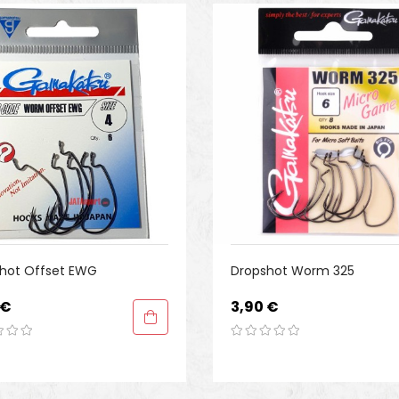
hot Offset EWG
Dropshot Worm 325
Preis
 €
3,90 €