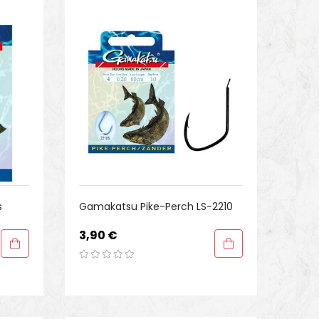
s
Gamakatsu Pike-Perch LS-2210
Preis
3,90 €