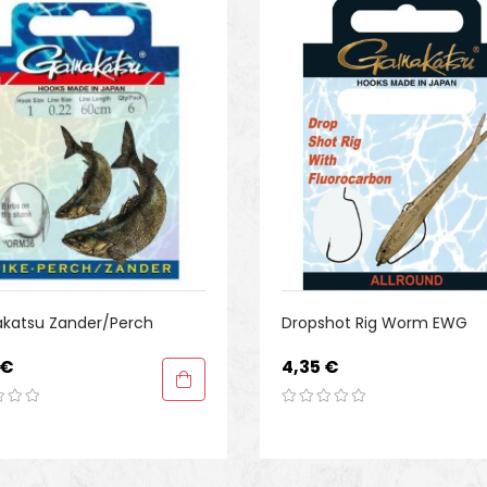
katsu Zander/Perch
Dropshot Rig Worm EWG
Preis
 €
4,35 €