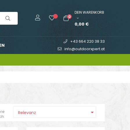
DEIN WARENKORB
0
0,00 €
+43 664 220 38 33
EN
info@outdoorxpert.at

ere
Relevanz
ch: