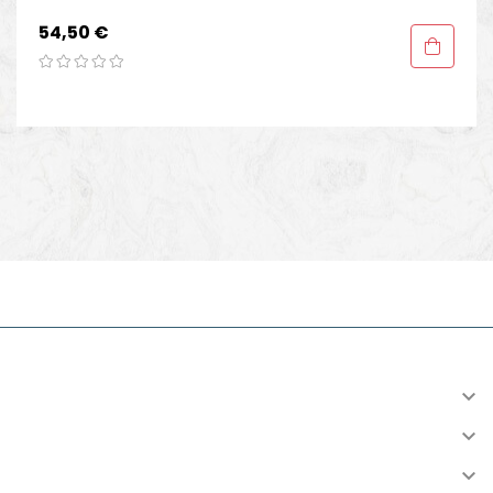
Preis
54,50 €
INFORMATION

KONTO

VERSAND
