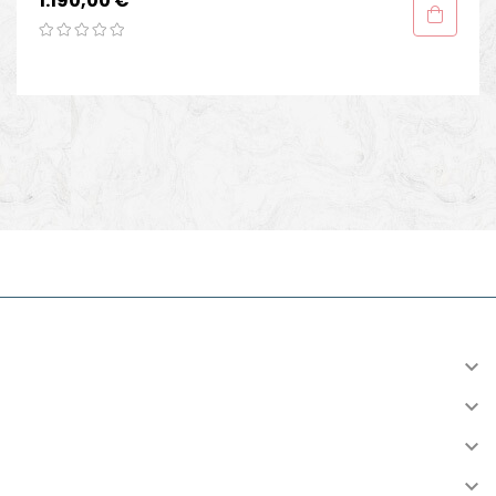
1.190,00 €
INFORMATION

KONTO

VERSAND

RESSOURCEN
