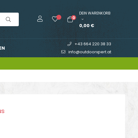
DEIN WARENKORB
0
0,00 €
+43 664 220 38 33
EN
info@outdoorxpert.at
us