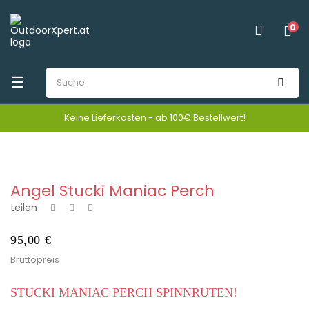
0
Umschalten
☰
der
Keine Lieferkosten - ab 100€ Bestellwert!
Navigation
Angel Stucki Maniac Perch
teilen
95,00 €
Bruttopreis
STUCKI MANIAC PERCH SPINNRUTEN!