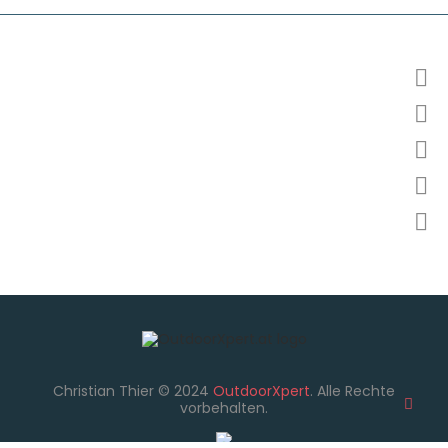
INFORMATION

KONTO

VERSAND

RESSOURCEN

SONSTIGES

Christian Thier © 2024
OutdoorXpert
. Alle Rechte
vorbehalten.